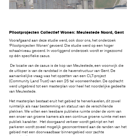
Pilootprojecten Collectief Wonen: Meulestede Noord, Gent
Voorafgaand aan deze studie werd, ook door ons, het onderzoek
‘Pilootprojecten Wonen’ gevoerd. Die studie werd op een hoger
schaalniveau gevoerd. In voorliggend onderzoek wordt er ingezoomd
op één specifieke casus.
De locatie van de casus is de kop van Meulestede, een woonwijk die
de uitloper is van de randstad in de havenstructuur van Gent. De
aanvankelijke vraag was het opzetten van een CLT-project
(Community Land Trust) van een 25 tal wooneenheden. De opdracht
werd uitgebreid tot een masterplan voor heel het noordelijke gedeelte
van Meulestede.
Het masterplan bestaat eruit het gebied te herverkavelen, dit zowel
ruimtelijk als naar bestemming en statuut van de verschillende
plekken. We willen een leesbare publieke ruimte onder de vorm van
een snoer van groene kamers als een continue groene ruimte met een
publiek karakter.
Het doorgaand verkeer wordt geknipt en het
parkeren wordt zoveel mogelijk geconcentreerd aan de randen van het
gebied met een doorwaadbaar binnengebied voor zachte