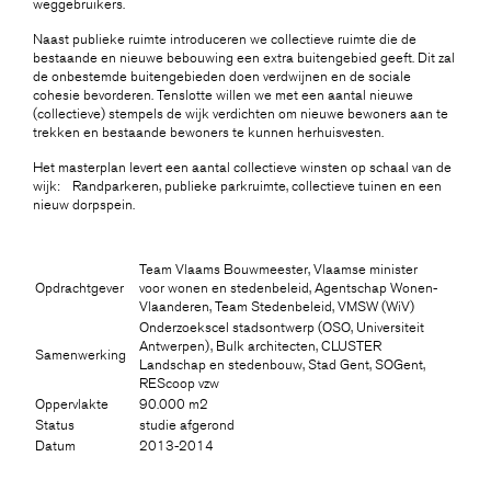
weggebruikers.
Naast publieke ruimte introduceren we collectieve ruimte die de
bestaande en nieuwe bebouwing een extra buitengebied geeft. Dit zal
de onbestemde buitengebieden doen verdwijnen en de sociale
cohesie bevorderen. Tenslotte willen we met een aantal nieuwe
(collectieve) stempels de wijk verdichten om nieuwe bewoners aan te
trekken en bestaande bewoners te kunnen herhuisvesten.
Het masterplan levert een aantal collectieve winsten op schaal van de
wijk:
Randparkeren, publieke parkruimte, collectieve tuinen en een
nieuw dorpspein.
Team Vlaams Bouwmeester, Vlaamse minister
Opdrachtgever
voor wonen en stedenbeleid, Agentschap Wonen-
Vlaanderen, Team Stedenbeleid, VMSW (WiV)
Onderzoekscel stadsontwerp (OSO, Universiteit
Antwerpen), Bulk architecten, CLUSTER
Samenwerking
Landschap en stedenbouw, Stad Gent, SOGent,
REScoop vzw
Oppervlakte
90.000 m2
Status
studie afgerond
Datum
2013-2014