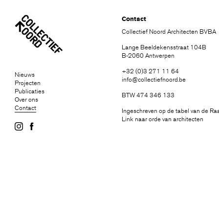
Contact
Collectief Noord Architecten BVBA
Lange Beeldekensstraat 104B
B-2060 Antwerpen
+32 (0)3 271 11 64
Nieuws
info@collectiefnoord.be
Projecten
Publicaties
BTW 474 346 133
Over ons
Contact
Ingeschreven op de tabel van de Ra
Link naar orde van architecten