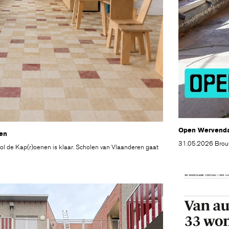
Open Wervend
nen
31.05.2026 Brouw
ol de Kap(r)oenen is klaar. Scholen van Vlaanderen gaat