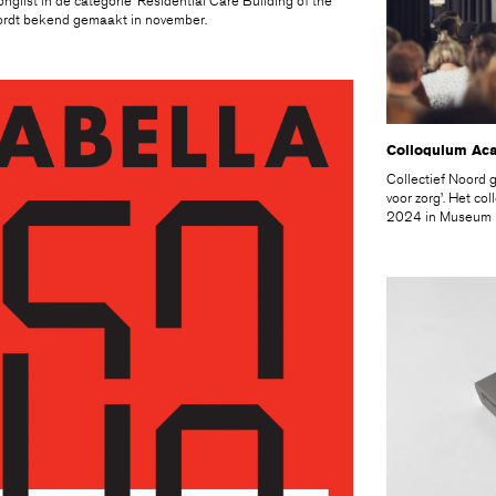
glist in de categorie ‘Residential Care Building of the
ordt bekend gemaakt in november.
Colloquium Aca
Collectief Noord 
voor zorg’. Het c
2024 in Museum Dr