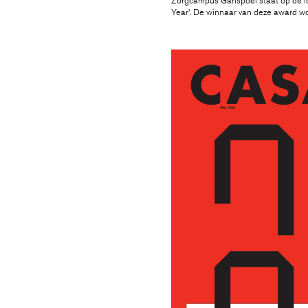
Zorgcampus Ganspoel staat op de lon
Year’. De winnaar van deze award w