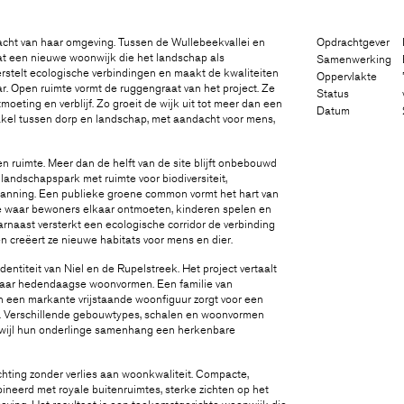
acht van haar omgeving. Tussen de Wullebeekvallei en
Opdrachtgever
t een nieuwe woonwijk die het landschap als
Samenwerking
rstelt ecologische verbindingen en maakt de kwaliteiten
Oppervlakte
. Open ruimte vormt de ruggengraat van het project. Ze
Status
tmoeting en verblijf. Zo groeit de wijk uit tot meer dan een
Datum
kel tussen dorp en landschap, met aandacht voor mens,
n ruimte. Meer dan de helft van de site blijft onbebouwd
landschapspark met ruimte voor biodiversiteit,
spanning. Een publieke groene common vormt het hart van
te waar bewoners elkaar ontmoeten, kinderen spelen en
aarnaast versterkt een ecologische corridor de verbinding
 creëert ze nieuwe habitats voor mens en dier.
dentiteit van Niel en de Rupelstreek. Het project vertaalt
 naar hedendaagse woonvormen. Een familie van
 een markante vrijstaande woonfiguur zorgt voor een
. Verschillende gebouwtypes, schalen en woonvormen
erwijl hun onderlinge samenhang een herkenbare
chting zonder verlies aan woonkwaliteit. Compacte,
erd met royale buitenruimtes, sterke zichten op het