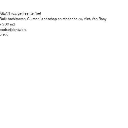
IGEAN i.o.v. gemeente Niel
Bulk Architecten, Cluster Landschap en stedenbouw, Mint, Van Roey
7.200 m2
wedstrijdontwerp
2022