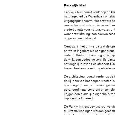
Parkwijk Niel
Parkwijk Niel bouwt verder op de kr
natuurgebied de Walenhoek ontstaa
uitgangspunt neemt. Het ontwerp he
van de Rupelstreek opnieuw voelbaar
creëert plaats voor natuur, water, on
woonontwikkeling: een nieuwe scha
omgeving en toekomst.
Centraal in het ontwerp staat de ope
en wordt ingericht als een genereus 
waterinfiltratie, ontmoeting en ont
de wijk: een gedeelde verblijfsruim
het dagelijks leven zich afspeelt. D
tussen bestaande natuurgebieden en
De architectuur bouwt verder op de i
de rijkdom van het dorpse weefsel
rijwoningen, meergezinswoningen en
gevarieerd maar coherent ensemble
krijgen een duidelijke eigenheid, t
wijkidentiteit creëert.
De Parkwijk kiest bewust voor verdi
duurzame woningen worden gecombine