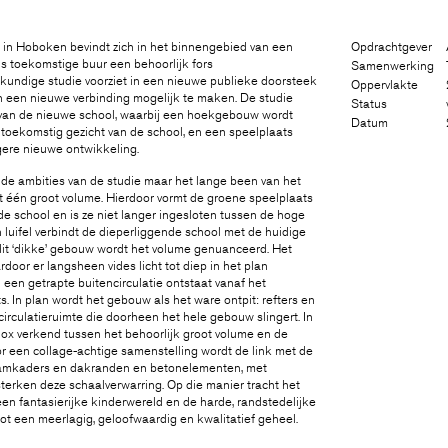
 in Hoboken bevindt zich in het binnengebied van een
Opdrachtgever
ls toekomstige buur een behoorlijk fors
Samenwerking
ndige studie voorziet in een nieuwe publieke doorsteek
Oppervlakte
n een nieuwe verbinding mogelijk te maken. De studie
Status
 van de nieuwe school, waarbij een hoekgebouw wordt
Datum
 toekomstig gezicht van de school, en een speelplaats
gere nieuwe ontwikkeling.
t de ambities van de studie maar het lange been van het
 één groot volume. Hierdoor vormt de groene speelplaats
de school en is ze niet langer ingesloten tussen de hoge
luifel verbindt de dieperliggende school met de huidige
 dit ‘dikke’ gebouw wordt het volume genuanceerd. Het
door er langsheen vides licht tot diep in het plan
 een getrapte buitencirculatie ontstaat vanaf het
s. In plan wordt het gebouw als het ware ontpit: refters en
irculatieruimte die doorheen het hele gebouw slingert. In
ox verkend tussen het behoorlijk groot volume en de
or een collage-achtige samenstelling wordt de link met de
aamkaders en dakranden en betonelementen, met
erken deze schaalverwarring. Op die manier tracht het
een fantasierijke kinderwereld en de harde, randstedelijke
t een meerlagig, geloofwaardig en kwalitatief geheel.