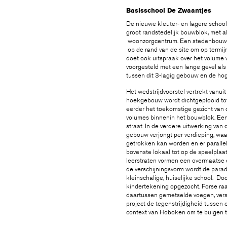
Basisschool De Zwaantjes
De nieuwe kleuter- en lagere school
groot randstedelijk bouwblok, met a
woonzorgcentrum. Een stedenbouwku
op de rand van de site om op termij
doet ook uitspraak over het volume
voorgesteld met een lange gevel als
tussen dit 3-lagig gebouw en de ho
Het wedstrijdvoorstel vertrekt vanui
hoekgebouw wordt dichtgeplooid tot
eerder het toekomstige gezicht van 
volumes binnenin het bouwblok. Een 
straat. In de verdere uitwerking van
gebouw verjongt per verdieping, waar
getrokken kan worden en er parallel
bovenste lokaal tot op de speelplaat
leerstraten vormen een overmaatse c
de verschijningsvorm wordt de parad
kleinschalige, huiselijke school. Do
kindertekening opgezocht. Forse r
daartussen gemetselde voegen, verst
project de tegenstrijdigheid tussen 
context van Hoboken om te buigen to